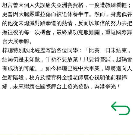
坦言曾因個人失誤痛失亞洲賽資格，一度遭教練看輕；
更曾因大腿嚴重拉傷而被迫休養半年。然而，身處低谷
的他從未熄滅對跆拳道的熱情，反而以加倍的努力去把
握往後的每一次機會，最終成功克服難關，重返國際舞
台大展拳腳。
梓聰特別以此經歷寄語各位同學：「比賽一日未結束，
結局仍是未知數，千祈不要放棄！只要肯嘗試，起碼會
有成功的可能。」如今梓聰已經中六畢業，即將邁向人
生新階段，校方及體育科全體老師衷心祝願他前程錦
繡，未來繼續在國際舞台上發光發熱，為港爭光！