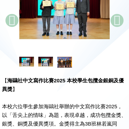
【
海鷗社中文寫作比賽2025 本校學生包攬金銀銅及優
異獎
】
本校六位學生參加海鷗社舉辦的中文寫作比賽2025，
以「舌尖上的情味」為題，表現卓越，成功包攬金獎、
銀獎、銅獎及優異獎項。金獎得主為3B班林若嵐同