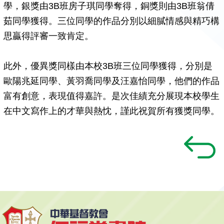
學，銀獎由3B班房子琪同學奪得，銅獎則由3B班翁倩
茹同學獲得。三位同學的作品分別以細膩情感與精巧構
思贏得評審一致肯定。
此外，優異獎同樣由本校3B班三位同學獲得，分別是
歐陽兆延同學、黃羽喬同學及汪嘉怡同學，他們的作品
富有創意，表現值得嘉許。是次佳績充分展現本校學生
在中文寫作上的才華與熱忱，謹此祝賀所有獲獎同學。