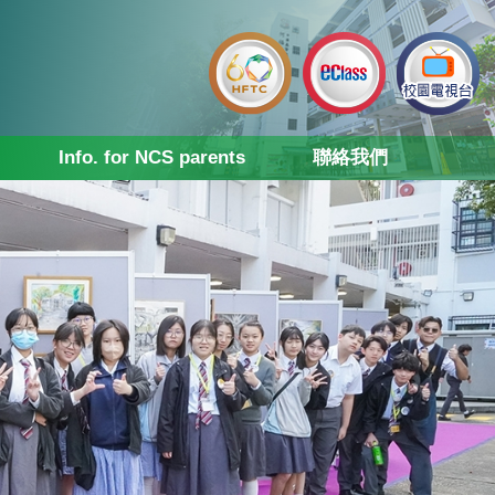
Info. for NCS parents
聯絡我們