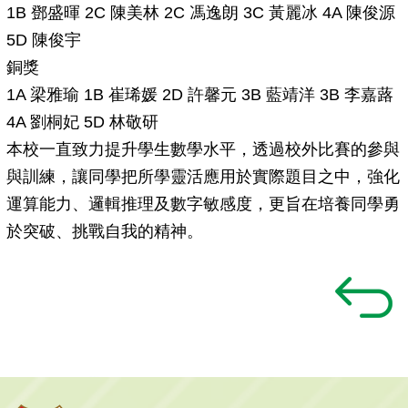
1B 鄧盛暉 2C 陳美林 2C 馮逸朗 3C 黃麗冰 4A 陳俊源
5D 陳俊宇
銅獎
1A 梁雅瑜 1B 崔琋媛 2D 許馨元 3B 藍靖洋 3B 李嘉蕗
4A 劉桐妃 5D 林敬研
本校一直致力提升學生數學水平，透過校外比賽的參與
與訓練，讓同學把所學靈活應用於實際題目之中，強化
運算能力、邏輯推理及數字敏感度，更旨在培養同學勇
於突破、挑戰自我的精神。