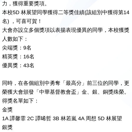
力，獲得重要獎項。
本校5D 林展望同學獲得二等獎佳績(該組別中獲得第14
名) ，可喜可賀！
大會亦設立多個獎項以表揚表現優異的同學，本校獲獎
人數如下：
尖端獎：9名
精英獎：16名
優異獎：43名
同時，在各個組別中勇奪「最高分」前三位的同學，更
榮獲大會頒發「中華基督教會盃」金、銀、銅獎殊榮。
得獎名單如下：
金獎
1A 譚馨霏 2C 譚晞哲 3B 林若嵐 4A 周想 5D 林展望
銀獎