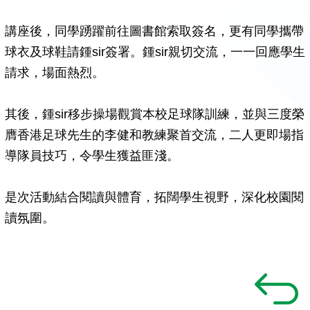
講座後，同學踴躍前往圖書館索取簽名，更有同學攜帶
球衣及球鞋請鍾sir簽署。鍾sir親切交流，一一回應學生
請求，場面熱烈。
其後，鍾sir移步操場觀賞本校足球隊訓練，並與三度榮
膺香港足球先生的李健和教練聚首交流，二人更即場指
導隊員技巧，令學生獲益匪淺。
是次活動結合閱讀與體育，拓闊學生視野，深化校園閱
讀氛圍。