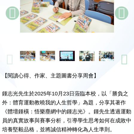
【閱讀心得、作家、主題圖書分享周會】
鍾志光先生於2025年10月23日蒞臨本校，以「勝負之
外：體育運動教曉我的人生哲學」為題，分享其著作
《體壇鍾橫：悟樂塵網中的鍾志光》。鍾先生透過運動
員的真實故事與賽事分析，引導學生思考如何在成敗中
培養堅毅品格，並將誠信精神轉化為人生準則。