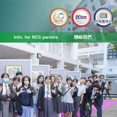
Info. for NCS parents
聯絡我們