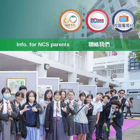
Info. for NCS parents
聯絡我們