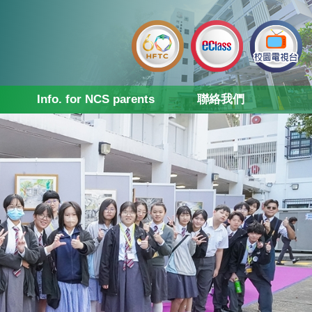
Info. for NCS parents
聯絡我們