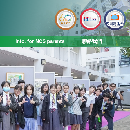
Info. for NCS parents
聯絡我們