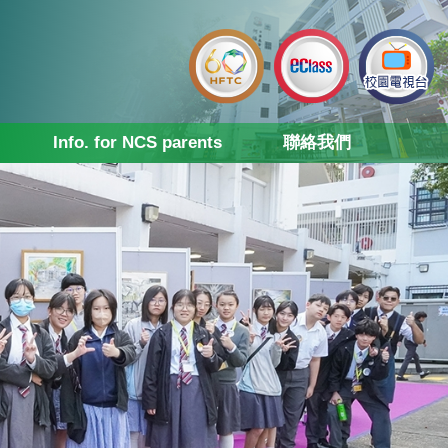
Info. for NCS parents
聯絡我們