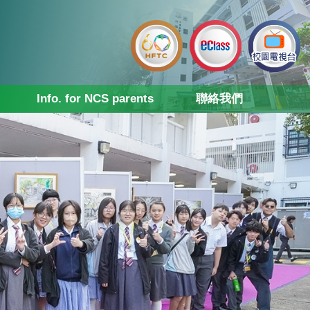
Info. for NCS parents
聯絡我們