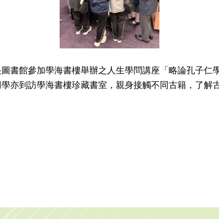
央圖書館參加學海書樓舉辦之人生學問講座「略論孔子仁
同學亦到訪學海書樓珍藏書室，親身接觸不同古籍，了解