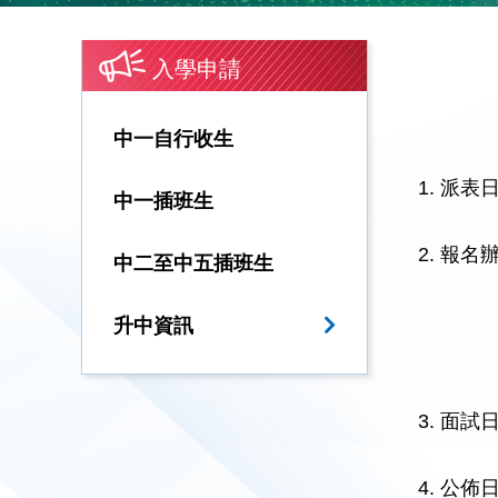
入學申請
中一自行收生
1. 派表日
中一插班生
2. 報
中二至中五插班生
升中資訊
3. 面試
4. 公佈