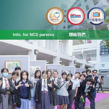
Info. for NCS parents
聯絡我們