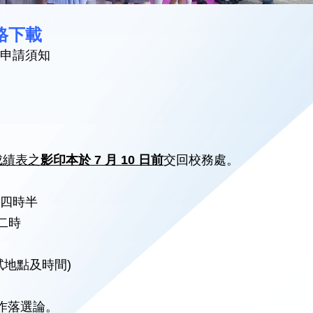
格下載
生申請須知
成績表之
影印本於 7 月 10 日前
交回校務處。
四時半
時
知面試地點及時間)
，即作落選論。