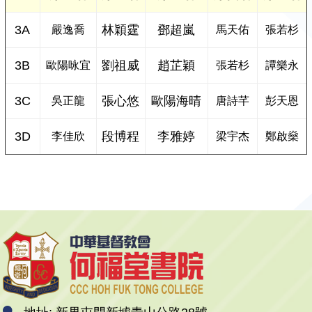
3A
林穎霆
鄧超嵐
嚴逸喬
馬天佑
張若杉
3B
劉祖威
趙芷穎
歐陽咏宜
張若杉
譚樂永
3C
張心悠
歐陽海晴
吳正龍
唐詩芊
彭天恩
3D
段博程
李雅婷
李佳欣
梁宇杰
鄭啟燊