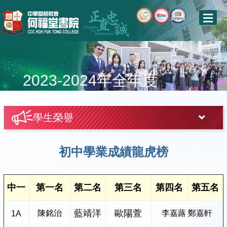
2023-2024年全年度
學生榮譽
初中學業成績龍虎榜
中一
第一名
第二名
第三名
第四名
第五名
藍靖洋
歐陽萱
陳銘治
李嘉蕗 鄭嘉軒
1A