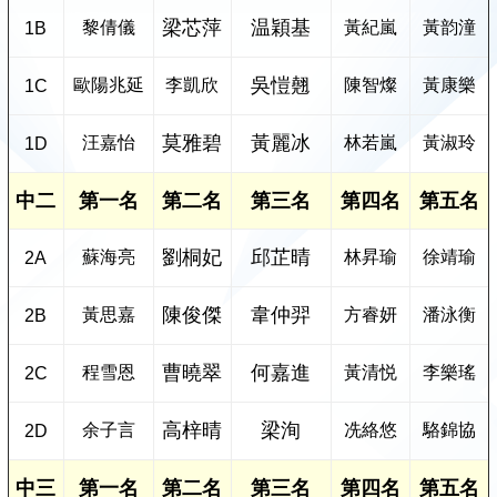
梁芯萍
温穎基
黎倩儀
黃紀嵐
黃韵潼
1B
吳愷翹
歐陽兆延
李凱欣
陳智燦
黃康樂
1C
莫雅碧
黃麗冰
汪嘉怡
林若嵐
黃淑玲
1D
中二
第一名
第二名
第三名
第四名
第五名
劉桐妃
邱芷晴
蘇海亮
林昇瑜
徐靖瑜
2A
陳俊傑
韋仲羿
黃思嘉
方睿妍
潘泳衡
2B
曹曉翠
何嘉進
程雪恩
黃清悦
李樂瑤
2C
高梓晴
梁洵
余子言
冼絡悠
駱錦協
2D
中三
第一名
第二名
第三名
第四名
第五名