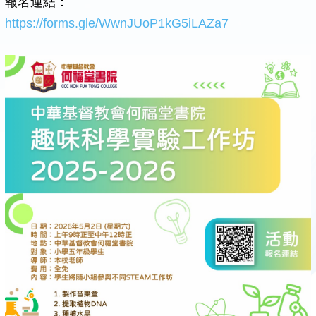
報名連結：
https://forms.gle/WwnJUoP1kG5iLAZa7