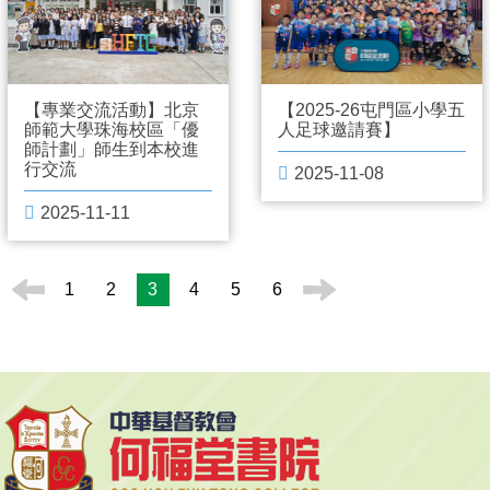
【專業交流活動】北京
【2025-26屯門區小學五
師範大學珠海校區「優
人足球邀請賽】
師計劃」師生到本校進
行交流
2025-11-08
2025-11-11
1
2
3
4
5
6