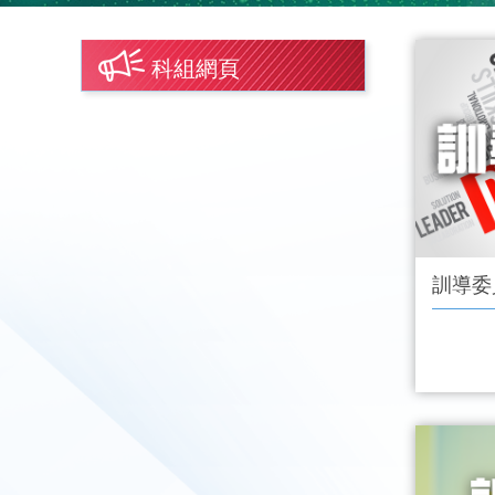
科組網頁
訓導委