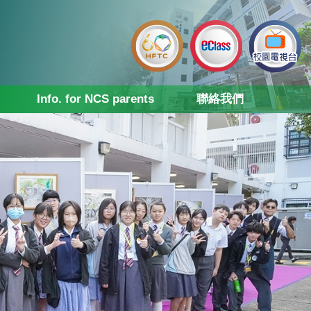
Info. for NCS parents
聯絡我們