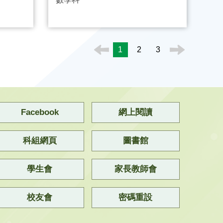
1
2
3
Facebook
網上閱讀
科組網頁
圖書館
學生會
家長教師會
校友會
密碼重設